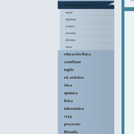
ciencias sociales
sexto
séptimo
octavo
noveno
décimo
once
educación fisica
castellano
inglés
ed. artística
ética
química
fisica
informática
ceyp
proyectos
filosofía