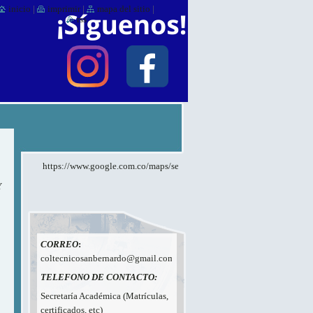
inicio
|
imprimir
|
mapa del sitio
|
rss
https://www.google.com.co/maps/search/ied+san+bernardo/@4.17944
Y
CORREO
:
coltecnicosanbernardo@gmail.com
TELEFONO DE CONTACTO:
Secretaría Académica (Matrículas,
certificados, etc)