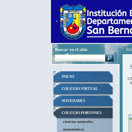
.
Buscar en el sitio
Ini
INICIO
LI
COLEGIO VIRTUAL
NOVEDADES
COLEGIO PORTONES
ciencias naturales
VIRTUAL
matemáticas