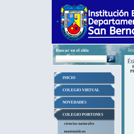
.
Buscar en el sitio
Ini
Ét
B
P
INICIO
COLEGIO VIRTUAL
NOVEDADES
COLEGIO PORTONES
ciencias naturales
VIRTUAL
matemáticas