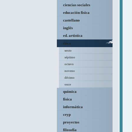
ciencias sociales
educación fisica
castellano
inglés
ed. artística
ética
sexto
séptimo
octavo
noveno
décimo
once
química
fisica
informática
ceyp
proyectos
filosofía