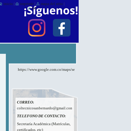
inicio
|
imprimir
|
mapa del sitio
|
rss
E
https://www.google.com.co/maps/search/ied+san+bernardo/@4.17944
CORREO
:
coltecnicosanbernardo@gmail.com
TELEFONO DE CONTACTO:
Secretaría Académica (Matrículas,
certificados, etc)